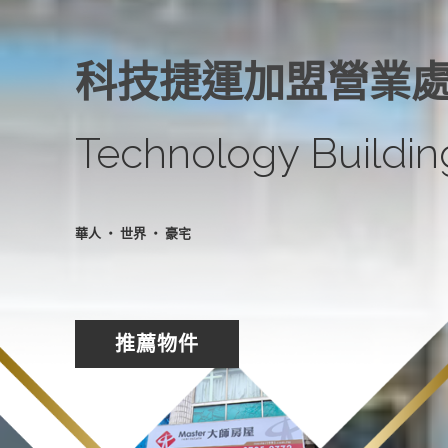
科技捷運加盟營業
Technology Buildin
華人 ‧ 世界 ‧ 豪宅
在地耕耘
推薦物件