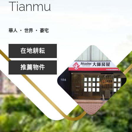
Tianmu
華人 ‧ 世界 ‧ 豪宅
在地耕耘
推薦物件