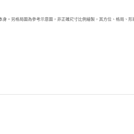
本身。另格局圖為參考示意圖，非正確尺寸比例繪製，其方位、格局、形