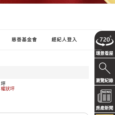
慈善基金會
經紀人登入
環景看屋
瀏覽紀錄
坪
權狀坪
房產新聞