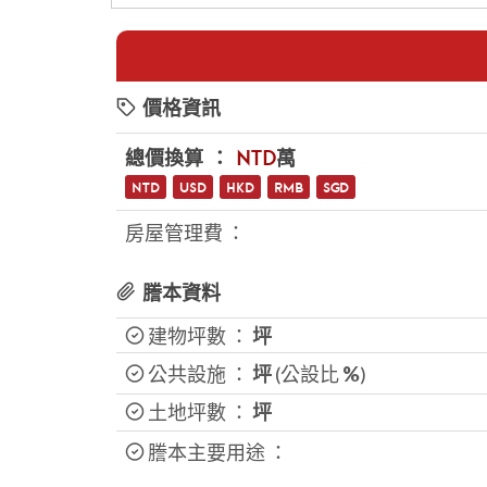
價格資訊
總價換算 ：
NTD
萬
NTD
USD
HKD
RMB
SGD
房屋管理費 ：
謄本資料
建物坪數 ：
坪
公共設施 ：
坪
(公設比
%
)
土地坪數 ：
坪
謄本主要用途 ：