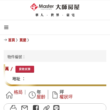
首頁
〉
買屋
〉
物件編號：
萬 /
貸款試算
地址 ：
格局
年
坪
屋齡
權狀坪