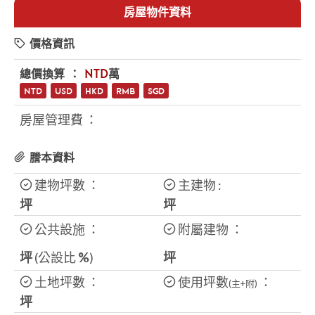
房屋物件資料
價格資訊
總價換算 ：
NTD
萬
NTD
USD
HKD
RMB
SGD
房屋管理費 ：
謄本資料
建物坪數 ：
主建物 :
坪
坪
公共設施 ：
附屬建物 ：
坪
(公設比
%
)
坪
土地坪數 ：
使用坪數
：
(主+附)
坪