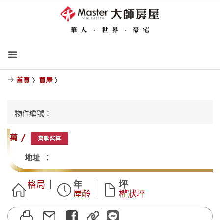
首頁
〉
買屋
〉
物件編號：
萬 /
貸款試算
地址 ：
格局
年
坪
屋齡
權狀坪