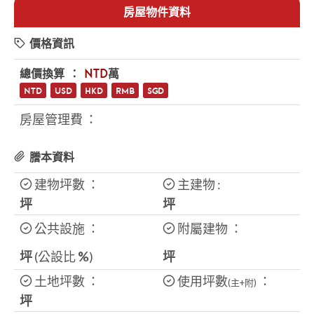
房屋物件資料
價格資訊
總價換算 ：
NTD
萬
NTD
USD
HKD
RMB
SGD
房屋管理費 ：
謄本資料
建物坪數 ：
主建物 :
坪
坪
公共設施 ：
附屬建物 ：
坪
(公設比
%
)
坪
土地坪數 ：
使用坪數
：
(主+附)
坪