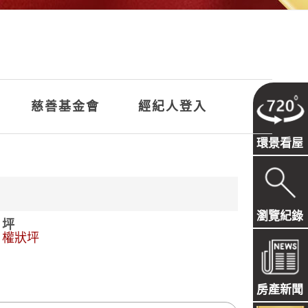
慈善基金會
經紀人登入
環景看屋
瀏覽紀錄
坪
權狀坪
房產新聞