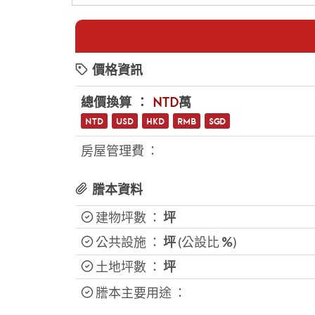
價格資訊
總價換算 ：
NTD
萬
NTD
USD
HKD
RMB
SGD
房屋管理費 ：
謄本資料
建物坪數 ：
坪
公共設施 ：
坪
(公設比
%
)
土地坪數 ：
坪
謄本主要用途 ：