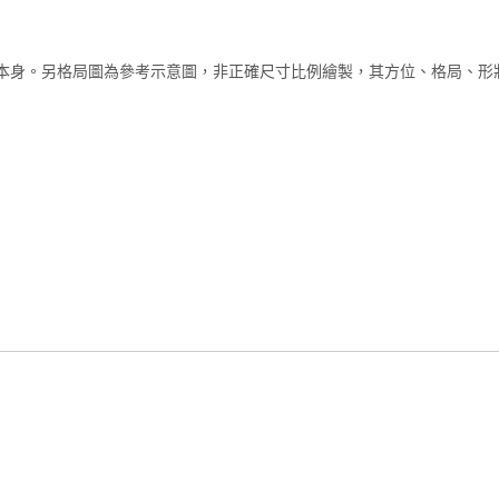
本身。另格局圖為參考示意圖，非正確尺寸比例繪製，其方位、格局、形