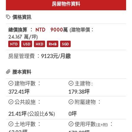
房屋物件資料
價格資訊
總價換算 ：
NTD
$9000
萬
(建物單價：
24.167 萬/坪)
NTD
USD
HKD
RMB
SGD
房屋管理費 ：
9123元/月繳
謄本資料
建物坪數 ：
主建物 :
372.41坪
179.38
坪
公共設施 ：
附屬建物 ：
21.41坪
(公設比
6
%
)
0坪
土地坪數 ：
使用坪數
：
(主+附)