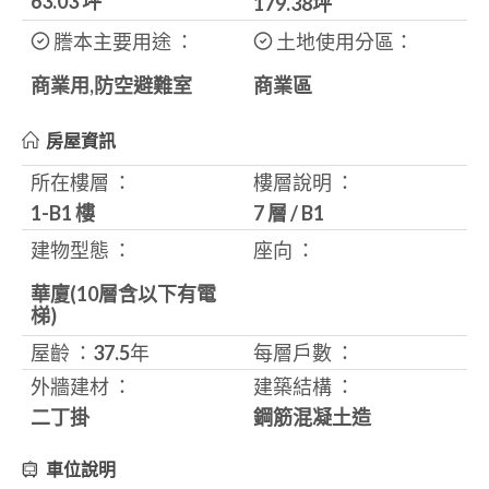
63.03
坪
179.38
坪
謄本主要用途 ：
土地使用分區：
商業用,防空避難室
商業區
房屋資訊
所在樓層 ：
樓層說明 ：
1-B1 樓
7 層
/
B1
建物型態 ：
座向 ：
華廈(10層含以下有電
梯)
屋齡 ：
37.5
年
每層戶數 ：
外牆建材 ：
建築結構 ：
二丁掛
鋼筋混凝土造
車位說明