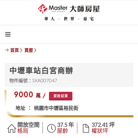
首頁
〉
買屋
〉
中壢車站白宮商辦
物件編號：SXA007047
$9000
萬 /
貸款試算
地址 ： 桃園市中壢區裕民街
開放空間
37.5 年
372.41 坪
格局
屋齡
權狀坪