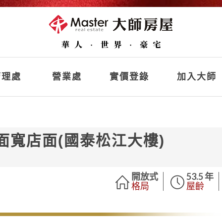
理處
營業處
實價登錄
加入大師
面寬店面(國泰松江大樓)
開放式
53.5 年
格局
屋齡