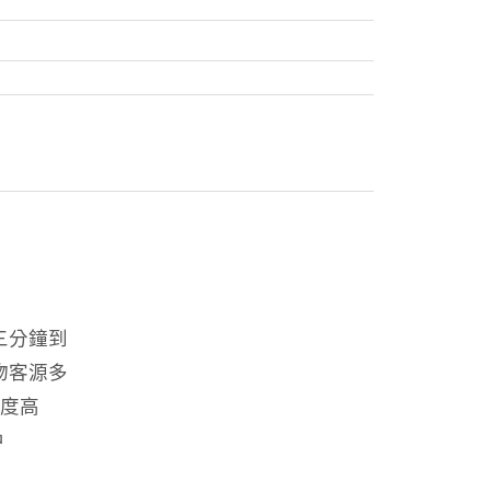
三分鐘到
物客源多
睛度高
中