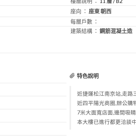
樓層說明 ：
11 層
/
B2
座向 ：
座東 朝西
每層戶數 ：
建築結構 ：
鋼筋混凝土造
特色說明
近捷運松江南京站,走路
近四平陽光商圈,辦公購
7米大面寬店面,邊間吸
本大樓已進行都更洽談