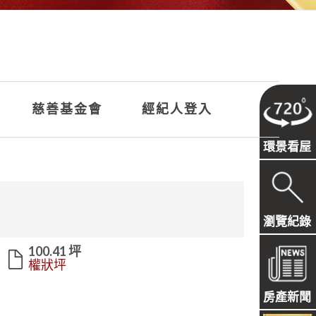
慈善基金會
經紀人登入
環景看屋
瀏覽紀錄
100.41 坪
權狀坪
房產新聞