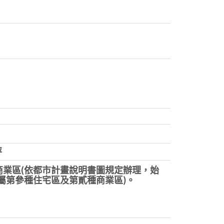
坪
商業區(依都市計畫說明書圖規定辦理，始
原屬第參種住宅區及第貳種商業區)。