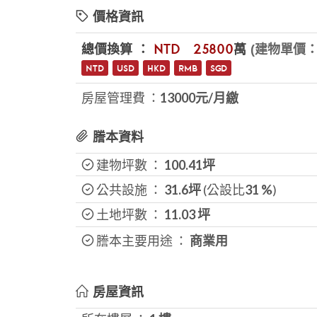
價格資訊
總價換算 ：
NTD
$25800
萬
(建物單價：2
NTD
USD
HKD
RMB
SGD
房屋管理費 ：
13000元/月繳
謄本資料
建物坪數 ：
100.41坪
公共設施 ：
31.6坪
(公設比
31
%
)
土地坪數 ：
11.03
坪
謄本主要用途 ：
商業用
房屋資訊