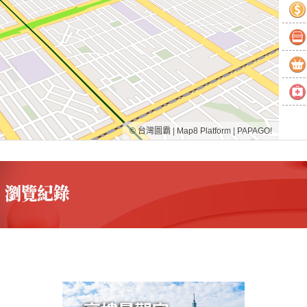
© 台灣圖霸
|
Map8 Platform
|
PAPAGO!