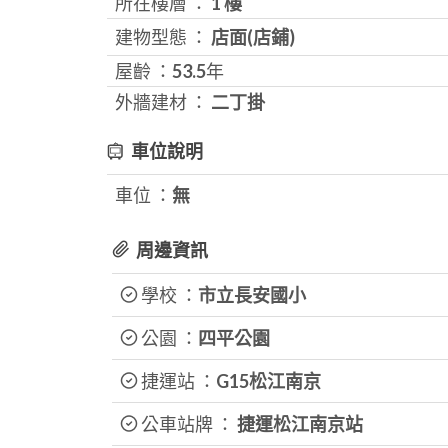
所在樓層 ：
1 樓
建物型態 ：
店面(店鋪)
屋齡 ：
53.5
年
外牆建材 ：
二丁掛
車位說明
車位 ：
無
周邊資訊
學校 ：
市立長安國小
公園 ：
四平公園
捷運站 ：
G15松江南京
公車站牌 ：
捷運松江南京站