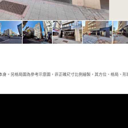
本身。另格局圖為參考示意圖，非正確尺寸比例繪製，其方位、格局、形