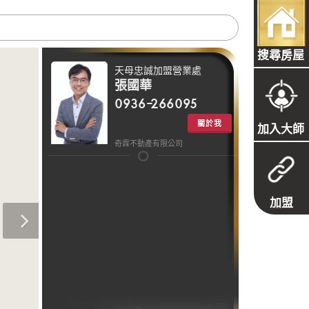
搜尋房屋
天母忠誠加盟營業處
張國華
0936-266095
關於我
加入大師
奇霖不動產有限公司
加盟