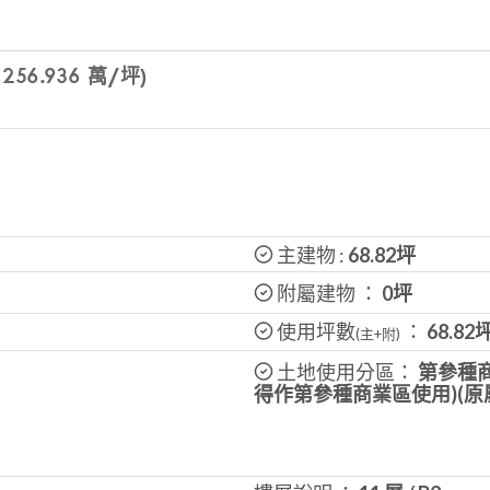
56.936 萬/坪)
主建物 :
68.82
坪
附屬建物 ：
0坪
使用坪數
：
68.82
(主+附)
土地使用分區：
第參種
得作第參種商業區使用)(