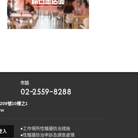
市話
02-2559-8288
09號10樓之1
tw
●工作場所性騷擾防治措施
登入
●性騷擾防治申訴及調查處理