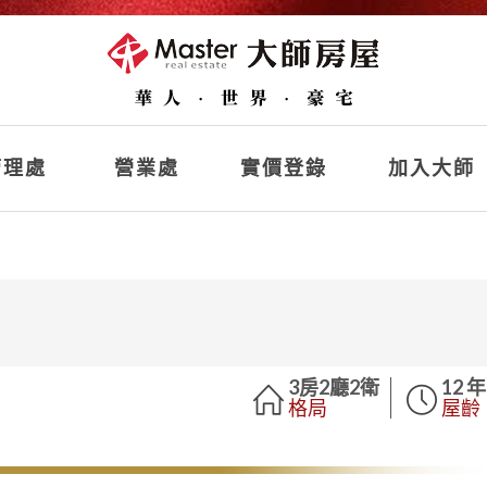
理處
營業處
實價登錄
加入大師
3房2廳2衛
12 年
格局
屋齡