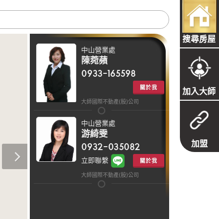
搜尋房屋
中山營業處
陳菀蘋
0933-165598
關於我
加入大師
大師國際不動產(股)公司
中山營業處
游綺雯
加盟
0932-035082
立即聯繫
關於我
大師國際不動產(股)公司