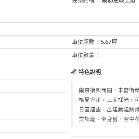
建築結構 ：
鋼筋混凝土造
車位坪數 ：
5.67坪
車位數量 ：
特色說明
南京復興商圈，朱崙街
格局方正，三面採光，可
日喜建設，呂建勳建築
交誼廳、健身房、空中