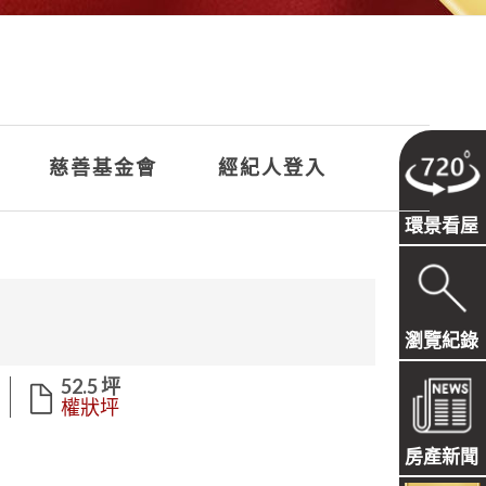
慈善基金會
經紀人登入
環景看屋
瀏覽紀錄
52.5 坪
權狀坪
房產新聞