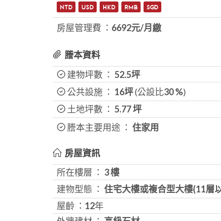
NTD
USD
HKD
RMB
SGD
房屋管理費 ：
6692元/月繳
謄本資料
建物坪數 ：
52.5坪
公共設施 ：
16坪
(公設比
30
%
)
土地坪數 ：
5.77
坪
謄本主要用途 ：
住家用
房屋資訊
所在樓層 ：
3 樓
建物型態 ：
住宅大樓或複合型大樓(11層
屋齡 ：
12
年