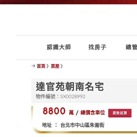
認識大師
找房子
總管
首頁
〉
買屋
〉
達官苑朝南名宅
物件編號：SX0028992
$8800
萬 / 總價含車位
貸款試算
地址 ： 台北市中山區朱崙街