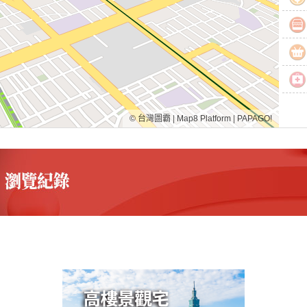
© 台灣圖霸
|
Map8 Platform
|
PAPAGO!