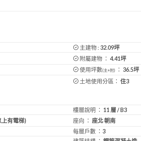
主建物 :
32.09
坪
附屬建物 ：
4.41坪
使用坪數
：
36.5
坪
(主+附)
土地使用分區：
住3
樓層說明 ：
11 層
/
B3
以上有電梯)
座向 ：
座北 朝南
每層戶數 ：
3