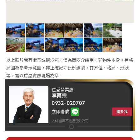
以上照片若有街景或環境照，僅為商圈介紹用，非物件本身。另格
局圖為參考示意圖，非正確尺寸比例繪製，其方位、格局、形狀
等，需以房屋實際現場為準！
仁愛營業處
李蔡宗
0932-020707
立即聯繫
關於我
大師國際不動產(股)公司