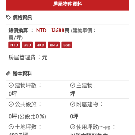
房屋物件資料
價格資訊
總價換算 ：
NTD
$13588
萬
(建物單價：
萬/坪)
NTD
USD
HKD
RMB
SGD
房屋管理費 ：
元
謄本資料
建物坪數 ：
主建物 :
0坪
坪
公共設施 ：
附屬建物 ：
0坪
(公設比
0
%
)
0坪
土地坪數 ：
使用坪數
：
(主+附)