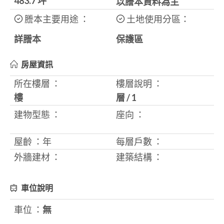
483.7
坪
以謄本資料為主
謄本主要用途 ：
土地使用分區：
詳謄本
保護區
房屋資訊
所在樓層 ：
樓層說明 ：
樓
層
/
1
建物型態 ：
座向 ：
屋齡 ：
年
每層戶數 ：
外牆建材 ：
建築結構 ：
車位說明
車位 ：
無