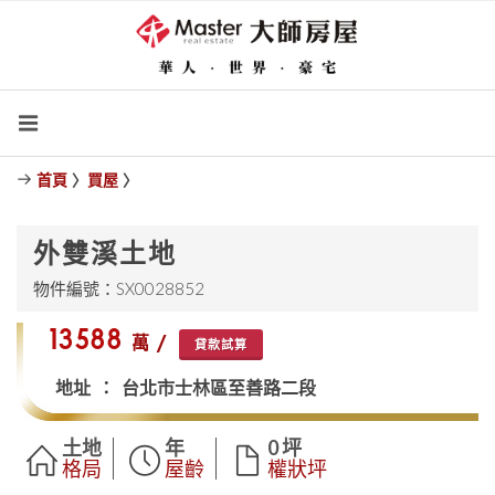
首頁
〉
買屋
〉
外雙溪土地
物件編號：SX0028852
$13588
萬 /
貸款試算
地址 ： 台北市士林區至善路二段
土地
年
0 坪
格局
屋齡
權狀坪