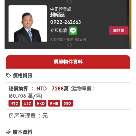
中正營業處
賴昭延
0922-262663
立即聯繫
關於我
大師國際不動產(股)公司
房屋物件資料
價格資訊
總價換算 ：
NTD
$7288
萬
(建物單價：
160.706 萬/坪)
NTD
USD
HKD
RMB
SGD
房屋管理費 ：
元
謄本資料