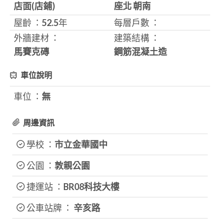
店面(店鋪)
座北 朝南
屋齡 ：
52.5
年
每層戶數 ：
外牆建材 ：
建築結構 ：
馬賽克磚
鋼筋混凝土造
車位說明
車位 ：
無
周邊資訊
學校 ：
市立金華國中
公園 ：
敦親公園
捷運站 ：
BR08科技大樓
公車站牌 ：
辛亥路