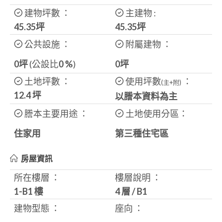
建物坪數 ：
主建物 :
45.35坪
45.35
坪
公共設施 ：
附屬建物 ：
0坪
(公設比
0
%
)
0坪
土地坪數 ：
使用坪數
：
(主+附)
12.4
坪
以謄本資料為主
謄本主要用途 ：
土地使用分區：
住家用
第三種住宅區
房屋資訊
所在樓層 ：
樓層說明 ：
1-B1 樓
4 層
/
B1
建物型態 ：
座向 ：