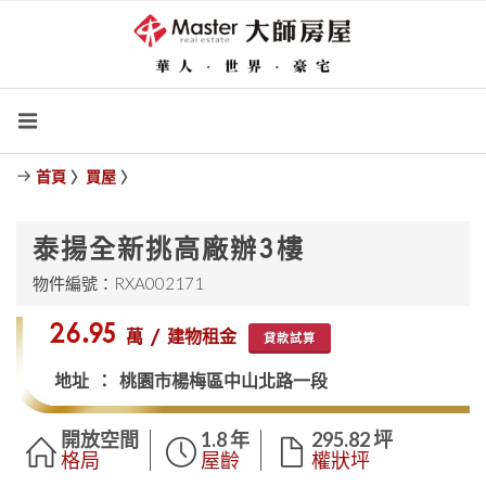
首頁
〉
買屋
〉
泰揚全新挑高廠辦3樓
物件編號：RXA002171
$26.95
萬 / 建物租金
貸款試算
地址 ： 桃園市楊梅區中山北路一段
開放空間
1.8 年
295.82 坪
格局
屋齡
權狀坪