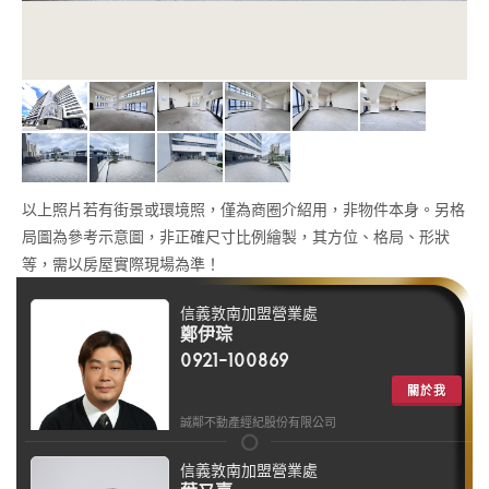
以上照片若有街景或環境照，僅為商圈介紹用，非物件本身。另格
局圖為參考示意圖，非正確尺寸比例繪製，其方位、格局、形狀
等，需以房屋實際現場為準！
信義敦南加盟營業處
鄭伊琮
0921-100869
關於我
誠鄰不動產經紀股份有限公司
信義敦南加盟營業處