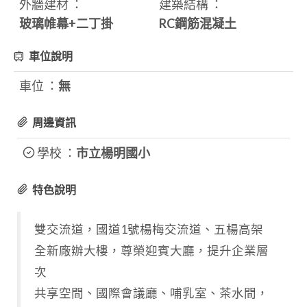
外牆建材 ：
建築結構 ：
玻璃帷幕+二丁掛
RC鋼筋混凝土
車位說明
車位 ：
無
周邊資訊
學校 ：
市立楊明國小
特色說明
雙交流道，國道1號楊梅交流道、五楊高架
全新廠辦大樓，尊榮迎賓大廳，提升企業層
次
共享空間、國際會議廳、哺乳室、茶水間，