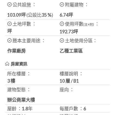
公共設施 ：
附屬建物 ：
103.09坪
(公設比
35
%
)
6.74坪
土地坪數 ：
使用坪數
：
(主+附)
坪
192.73
坪
謄本主要用途 ：
土地使用分區：
作業廠房
乙種工業區
房屋資訊
所在樓層 ：
樓層說明 ：
3 樓
10 層
/
B1
建物型態 ：
座向 ：
辦公商業大樓
屋齡 ：
1.8
年
每層戶數 ：
6