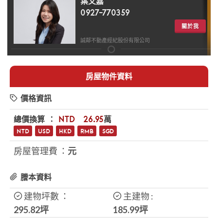
葉又嘉
0927-770359
關於我
誠鄰不動產經紀股份有限公司
房屋物件資料
價格資訊
總價換算 ：
NTD
$26.95
萬
NTD
USD
HKD
RMB
SGD
房屋管理費 ：
元
謄本資料
建物坪數 ：
主建物 :
295.82坪
185.99
坪