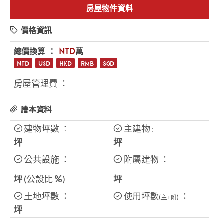
房屋物件資料
價格資訊
總價換算 ：
NTD
萬
NTD
USD
HKD
RMB
SGD
房屋管理費 ：
謄本資料
建物坪數 ：
主建物 :
坪
坪
公共設施 ：
附屬建物 ：
坪
(公設比
%
)
坪
土地坪數 ：
使用坪數
：
(主+附)
坪