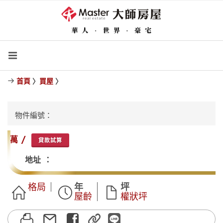
首頁
〉
買屋
〉
物件編號：
萬 /
貸款試算
地址 ：
格局
年
坪
屋齡
權狀坪