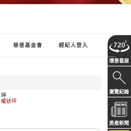
慈善基金會
經紀人登入
環景看屋
瀏覽紀錄
坪
權狀坪
房產新聞