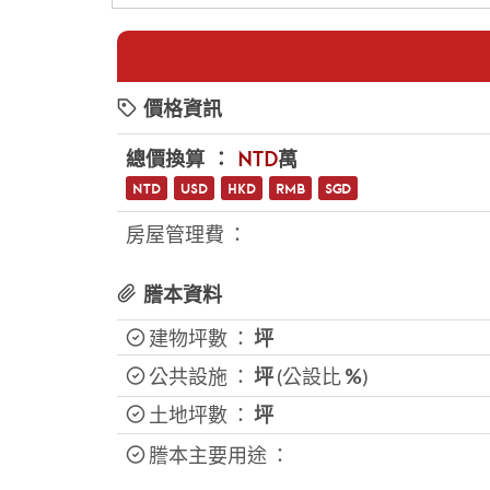
價格資訊
總價換算 ：
NTD
萬
NTD
USD
HKD
RMB
SGD
房屋管理費 ：
謄本資料
建物坪數 ：
坪
公共設施 ：
坪
(公設比
%
)
土地坪數 ：
坪
謄本主要用途 ：