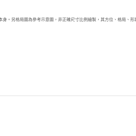
本身。另格局圖為參考示意圖，非正確尺寸比例繪製，其方位、格局、形