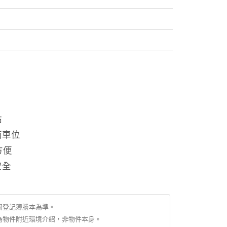
站
面車位
方便
安全
關登記簿謄本為準。
為物件附近環境介紹，非物件本身。