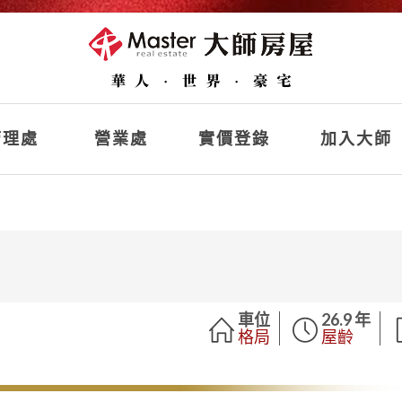
理處
營業處
實價登錄
加入大師
車位
26.9 年
格局
屋齡