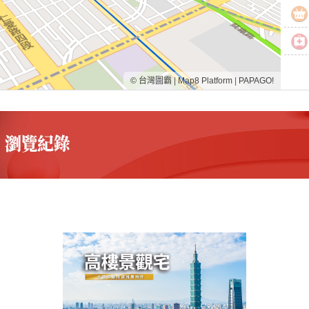
© 台灣圖霸
|
Map8 Platform
|
PAPAGO!