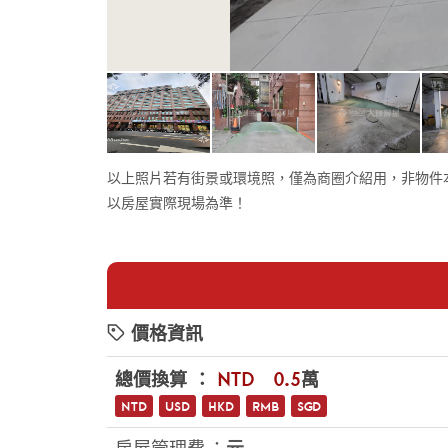
以上照片若有街景或環境照，僅為商圈介紹用，非物件
以房屋實際現場為準！
價格資訊
總價換算 ：
NTD
$0.5
萬
NTD
USD
HKD
RMB
SGD