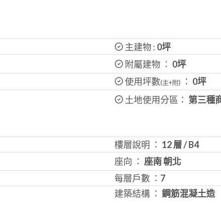
主建物 :
0
坪
附屬建物 ：
0坪
使用坪數
：
0
坪
(主+附)
土地使用分區：
第三種
樓層說明 ：
12 層
/
B4
座向 ：
座南 朝北
每層戶數 ：
7
建築結構 ：
鋼筋混凝土造