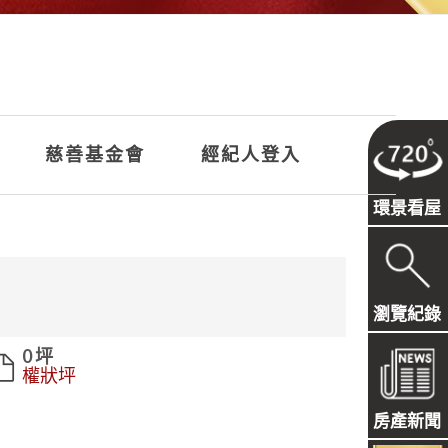
慈善基金會
經紀人登入
環景看屋
瀏覽紀錄
0 坪
權狀坪
房產新聞