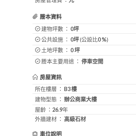
房屋管理費 ：
元
謄本資料
建物坪數 ：
0坪
公共設施 ：
0坪
(公設比
0
%
)
土地坪數 ：
0
坪
謄本主要用途 ：
停車空間
房屋資訊
所在樓層 ：
B3 樓
建物型態 ：
辦公商業大樓
屋齡 ：
26.9
年
外牆建材 ：
高級石材
車位說明