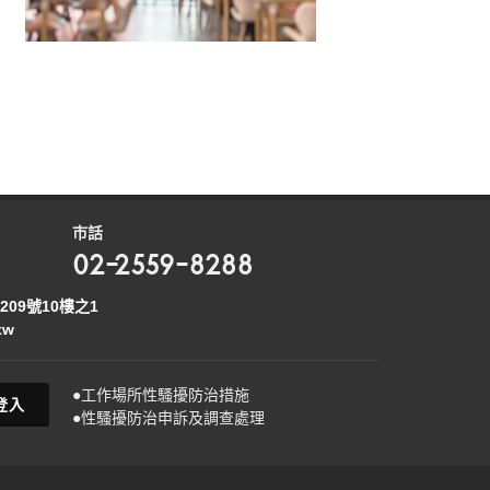
市話
02-2559-8288
09號10樓之1
tw
●工作場所性騷擾防治措施
登入
●性騷擾防治申訴及調查處理