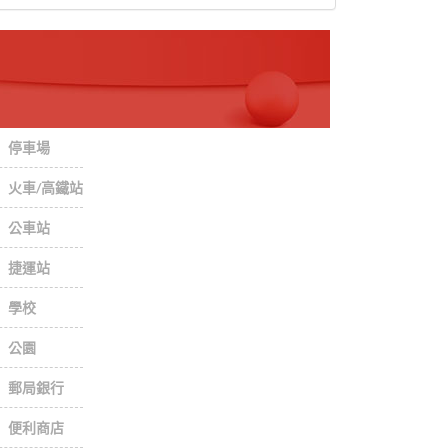
停車場
火車/高鐵站
公車站
捷運站
學校
公園
郵局銀行
便利商店