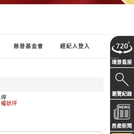
慈善基金會
經紀人登入
環景看屋
瀏覽紀錄
坪
權狀坪
房產新聞