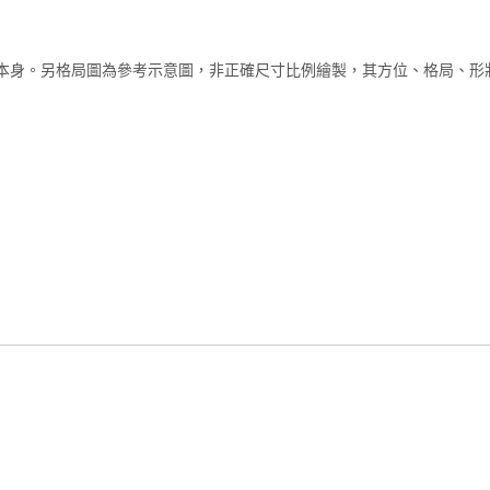
本身。另格局圖為參考示意圖，非正確尺寸比例繪製，其方位、格局、形