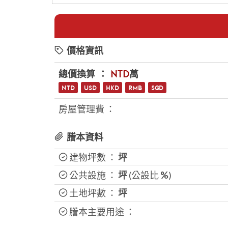
價格資訊
總價換算 ：
NTD
萬
NTD
USD
HKD
RMB
SGD
房屋管理費 ：
謄本資料
建物坪數 ：
坪
公共設施 ：
坪
(公設比
%
)
土地坪數 ：
坪
謄本主要用途 ：