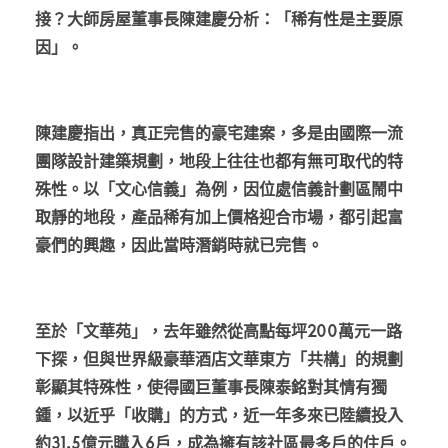
接？大師房屋董事長陳建慶分析：「稀有性是主要原
因」。
陳建慶指出，真正完售的豪宅建案，多是由國際一流
團隊設計建築規劃，地段上往往也都有無可取代的特
殊性。以「文心信義」為例，因位處信義計劃區鬧中
取靜的地段，產品稀有加上價格迎合市場，都引起富
豪們的興趣，因此當時潛銷時就已完售。
至於「文華苑」，去年雖然從高點每坪200萬元一路
下探，但與世界級豪華酒店文華東方「共構」的規劃
彰顯其特殊性，使得國巨董事長陳泰銘對其情有獨
鍾，以近乎「收購」的方式，近一年多來已陸續投入
約31.5億元購入6戶，成為擁有該社區最多戶的住戶。