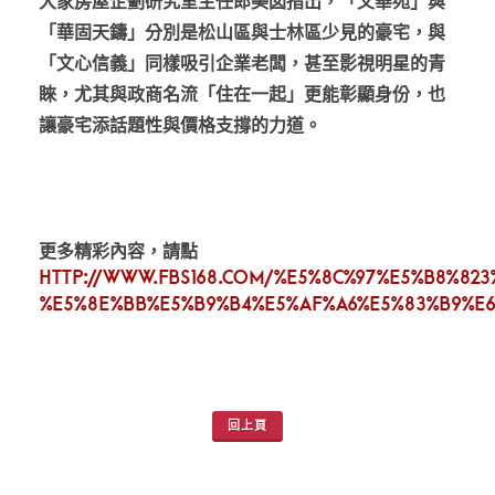
大家房屋企劃研究室主任郎美囡指出，「文華苑」與
「華固天鑄」分別是松山區與士林區少見的豪宅，與
「文心信義」同樣吸引企業老闆，甚至影視明星的青
睞，尤其與政商名流「住在一起」更能彰顯身份，也
讓豪宅添話題性與價格支撐的力道。
更多精彩內容，請點
http://www.fbs168.com/%E5%8C%97%E5%B8%82
%E5%8E%BB%E5%B9%B4%E5%AF%A6%E5%83%B9%E
回上頁