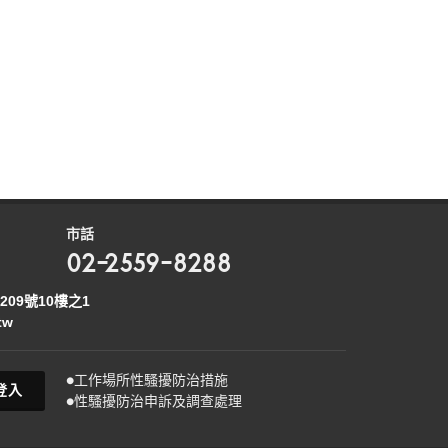
市話
02-2559-8288
09號10樓之1
tw
●工作場所性騷擾防治措施
登入
●性騷擾防治申訴及調查處理