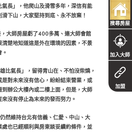
比氣長」，他爬山及滑雪多年，深信有能
利滑下山，大家堅持到底、永不放棄！
搜尋房屋
差，大師房屋虧了400多萬、連大師會館
很清楚地知道這是外在環境的因素，不景
會。
加入大師
雄比氣長」，留得青山在、不怕沒柴燒，
或是對未來沒有信心，紛紛結束營業，或
加盟
搬到辦公大樓內或二樓上面，但是，大師
從來沒有停止為末來的發而努力。
仍然維持台北有信義、仁愛、中山、大
業處也已經順利與房東談妥續約條件，並