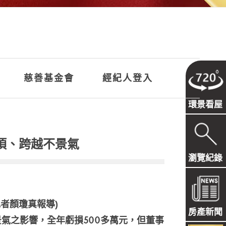
慈善基金會
經紀人登入
環景看屋
頂、跨越不景氣
瀏覽紀錄
周刊記者顏瓊真報導)
房產新聞
景氣之影響，全年虧損500多萬元，但董事