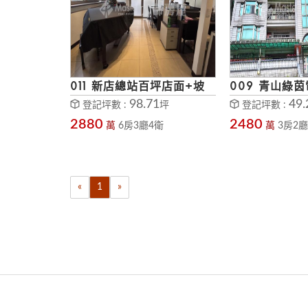
011 新店總站百坪店面+坡
009 青山綠
平車位
車位
98.71
49.
登記坪數 :
坪
登記坪數 :
2880
2480
萬
6房3廳4衛
萬
3房2廳
«
1
»