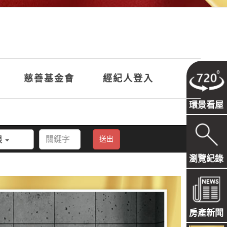
慈善基金會
經紀人登入
環景看屋
限
送出
瀏覽紀錄
房產新聞