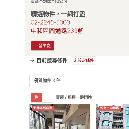
吉鑫不動產有限公司
精選物件，一網打盡
02-2245-5000
中和區圓通路233號
目前搜尋條件
未設定條件
優質物件 3 件
買屋 / 租屋一鍵切換
售
租
新北市新店區
新北市中和區