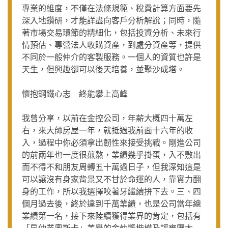
專業的維度，不僅在法條規範、稅費計算方面要先
深入地鑽研，才能詳盡向客戶分析解說；同時，隨
著市場交易環節的精細化，包括投資分析、未來行
情預估、專營法人收購資產，到處分資產等，提供
不同於一般仲介的客製服務。一個人的資質也許是
天生，但興趣卻可以後天培養，並聚沙成塔。
懷抱鋼鐵心志 終能攀上高峰
我曾分享，以前在金控公司，年薪大概四十萬左
右，來大師房屋一年，就抵過我前面十六年的收
入，過程中你必須拿出韌性來接受挑戰。剛進公司
的前兩年也一度很煎熬，業績幾乎掛蛋，入不敷出
而不得不和朋友周轉五十萬過日子，但我深知這是
可以讓沒有身家背景又不甘於命運的人，靠實力翻
身的工作，所以我選擇咬著牙繼續拚下去。三、四
個月過去後，終於達到千萬業績，也是公司當年總
業績第一名，接下來陸續獲得業界的肯定，包括有
「房仲業奧斯卡」美譽的金仲獎楷模及評審團大