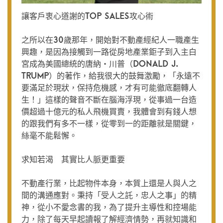
讓客戶衷心道謝的Top Sales攻心術
之所以在30歲那年，開始對不動產經紀人一職產生
興趣，是因為接觸到一路從房地產業鉅子到入主白
宮成為美國總統的唐納‧川普（Donald J.
Trump）的著作，給我很大的鼓舞激勵，「永遠不
要滿足於現狀，保持危機感，才有可能徹底翻轉人
生！」這樣的聲音不斷在腦海浮現，從事過一台造
價超過十億元的私人飛機買賣，我體會到有錢人想
的跟我們有多不一樣，從零到一的距離就是關鍵，
絲毫不能鬆懈。
求知若渴 其實比人脈更重要
不動產行業，比起物件本身，本質上還是人與人之
間的溝通應對。秉持「受人之託，忠人之事」的精
神，從小不愛念書的我，為了提升主導性和控場能
力，除了每天早起讀報了解經濟情勢，再就知識和