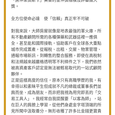
獎。
全方位使命必達 使「信賴」真正牢不可破
對我來說，大師房屋就像是地表最強的軍火庫，所
有不動產顧問所需的各種彈藥和武器這裡一應俱
全，甚至能和國際接軌，協助客戶在全球各大重點
城市完成置產，從報稅、出租、交屋、物業管理、
通報市場新訊，到轉售的整合服務，即使在高稅制
和法規越來越嚴格透明等不利條件之下，我們依然
被高資產客戶認定是無法被輕易取代的一站式顧問
夥伴。
正是這樣高度的信任，原本只有高職學歷的我，有
幸得以和素昧平生但成就不凡的總裁或董事長們並
肩而坐、成為朋友，而非把我視為用完即丟的「交
易工具人」。我經常自我提醒要「以客為師」，站
在巨人的肩膀上學習，從他們身處金字塔頂端的所
見所聞中汲取養分，無形收穫了許多比金錢更寶貴