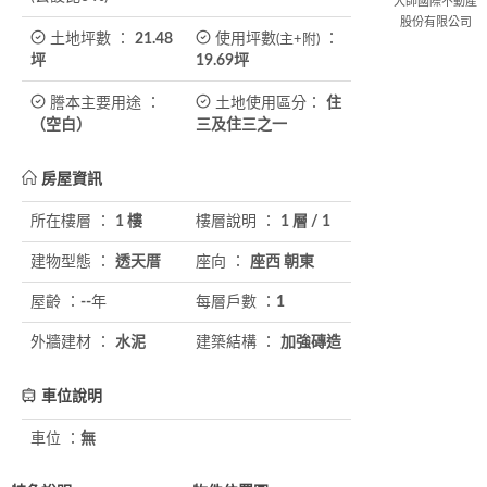
大師國際不動產
股份有限公司
土地坪數 ：
21.48
使用坪數
：
(主+附)
坪
19.69
坪
謄本主要用途 ：
土地使用區分：
住
（空白）
三及住三之一
房屋資訊
所在樓層 ：
1 樓
樓層說明 ：
1 層
/
1
建物型態 ：
透天厝
座向 ：
座西 朝東
屋齡 ：
--
年
每層戶數 ：
1
外牆建材 ：
水泥
建築結構 ：
加強磚造
車位說明
車位 ：
無