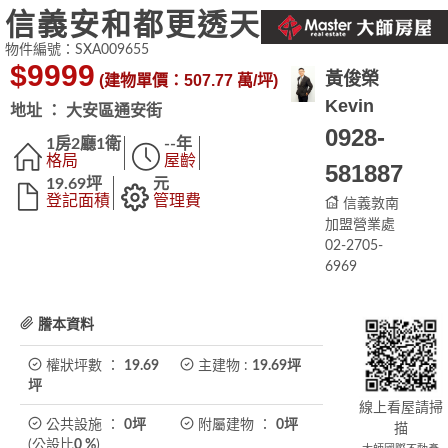
信義安和都更透天
物件編號：SXA009655
$9999
黃俊榮
(建物單價：507.77 萬/坪)
Kevin
地址 ： 大安區通安街
0928-
1房2廳1衛
--年
格局
屋齡
581887
19.69坪
元
登記面積
管理費
信義敦南
加盟營業處
02-2705-
6969
謄本資料
權狀坪數 ：
19.69
主建物 :
19.69
坪
坪
線上看屋請掃
公共設施 ：
0坪
附屬建物 ：
0坪
描
(公設比
0
%
)