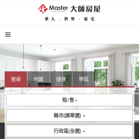
搜尋
地圖
捷運
學區
租/售
縣市(請單選)
行政區(全選)