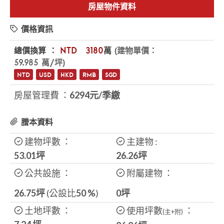
房屋物件資料
價格資訊
總價換算 ：
NTD
$3180
萬
(建物單價：
59.985 萬/坪)
NTD
USD
HKD
RMB
SGD
房屋管理費 ：
6294元/季繳
謄本資料
建物坪數 ：
主建物 :
53.01坪
26.26
坪
公共設施 ：
附屬建物 ：
26.75坪
(公設比
50
%
)
0坪
土地坪數 ：
使用坪數
：
(主+附)