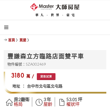
首頁
〉
買屋
〉
豐謙森立方臨路店面雙平車
物件編號：SZA002469
$3180
萬 /
貸款試算
地址 ： 台中市北屯區北屯路
房2廳衛
3 年
53.01 坪
格局
屋齡
權狀坪