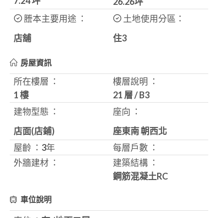
7.24
坪
26.26
坪
謄本主要用途 ：
土地使用分區：
店舖
住3
房屋資訊
所在樓層 ：
樓層說明 ：
1 樓
21 層
/
B3
建物型態 ：
座向 ：
店面(店鋪)
座東南 朝西北
屋齡 ：
3
年
每層戶數 ：
外牆建材 ：
建築結構 ：
鋼筋混凝土RC
車位說明