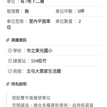
車位 ：
有 /地下二層
管理費：
無
車位坪數 ：
0坪
車位型態：
室內平面車
車位數量 ：
2
位
周邊資訊
學校 ：
市立東光國小
捷運站 ：
104松竹
商圈：
北屯大買家生活圈
特色說明
搭配雙平面連號車位
空間感佳，適合多種業態使用，自用投資皆