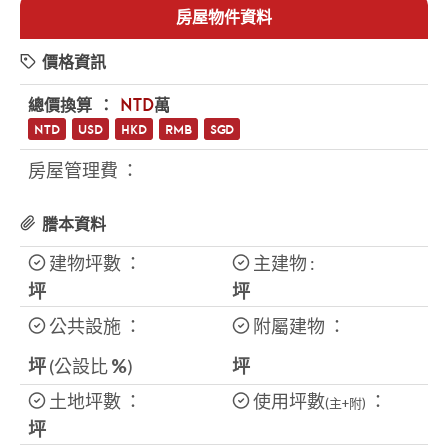
房屋物件資料
價格資訊
總價換算 ：
NTD
萬
NTD
USD
HKD
RMB
SGD
房屋管理費 ：
謄本資料
建物坪數 ：
主建物 :
坪
坪
公共設施 ：
附屬建物 ：
坪
(公設比
%
)
坪
土地坪數 ：
使用坪數
：
(主+附)
坪