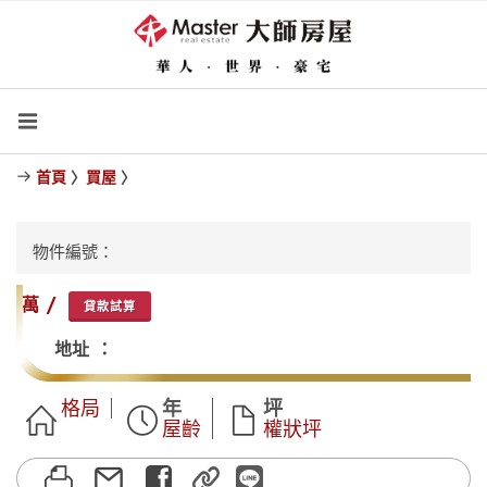
首頁
〉
買屋
〉
物件編號：
萬 /
貸款試算
地址 ：
格局
年
坪
屋齡
權狀坪