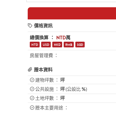
價格資訊
總價換算 ：
NTD
萬
NTD
USD
HKD
RMB
SGD
房屋管理費 ：
謄本資料
建物坪數 ：
坪
公共設施 ：
坪
(公設比
%
)
土地坪數 ：
坪
謄本主要用途 ：