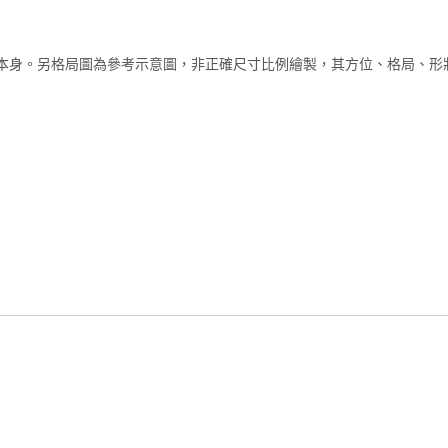
本身。另格局圖為參考示意圖，非正確尺寸比例繪製，其方位、格局、形