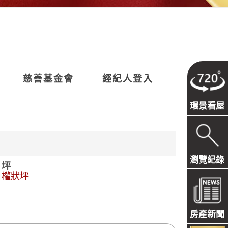
慈善基金會
經紀人登入
環景看屋
瀏覽紀錄
坪
權狀坪
房產新聞