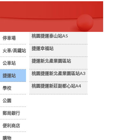
桃園捷運泰山站A5
停車場
捷運幸福站
火車/高鐵站
捷運新北產業園區站
公車站
桃園捷運新北產業園區站A3
捷運站
桃園捷運新莊副都心站A4
學校
公園
郵局銀行
便利商店
購物