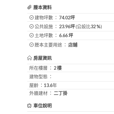
謄本資料
建物坪數 ：
74.02坪
公共設施 ：
23.96坪
(公設比
32
%
)
土地坪數 ：
6.66
坪
謄本主要用途 ：
店舖
房屋資訊
所在樓層 ：
2 樓
建物型態 ：
屋齡 ：
13.6
年
外牆建材 ：
二丁掛
車位說明