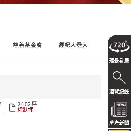
慈善基金會
經紀人登入
環景看屋
瀏覽紀錄
年
74.02 坪
權狀坪
房產新聞