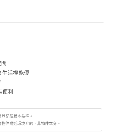
空間
 生活機能優
齊
能便利
關登記簿謄本為準。
為物件附近環境介紹，非物件本身。