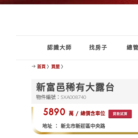
認識大師
找房子
總管
首頁
〉
買屋
〉
新富邑稀有大露台
物件編號：SXA008740
$5890
萬 / 總價含車位
貸款試算
地址 ： 新北市新莊區中央路