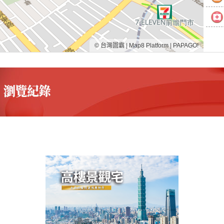
© 台灣圖霸
|
Map8 Platform
|
PAPAGO!