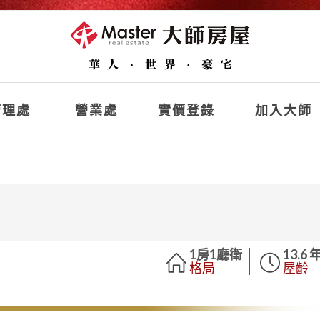
理處
營業處
實價登錄
加入大師
1房1廳衛
13.6 
格局
屋齡