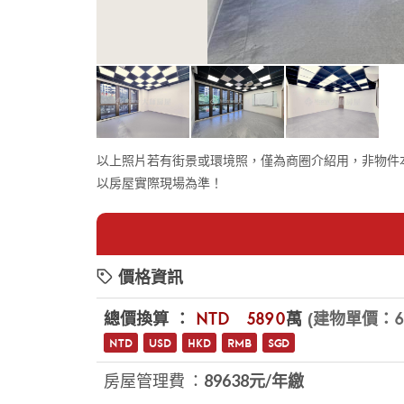
以上照片若有街景或環境照，僅為商圈介紹用，非物件
以房屋實際現場為準！
價格資訊
總價換算 ：
NTD
$5890
萬
(建物單價：63
NTD
USD
HKD
RMB
SGD
房屋管理費 ：
89638元/年繳