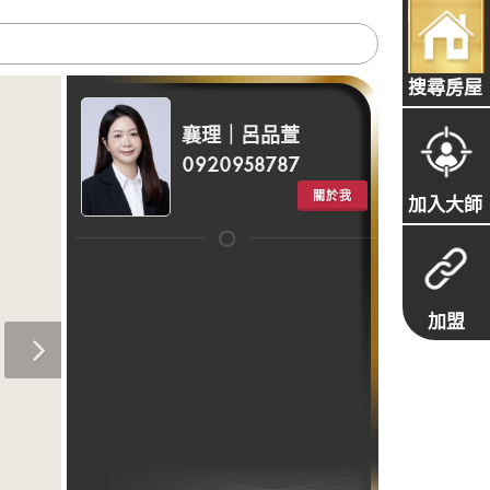
搜尋房屋
襄理｜呂品萱
0920958787
關於我
加入大師
加盟