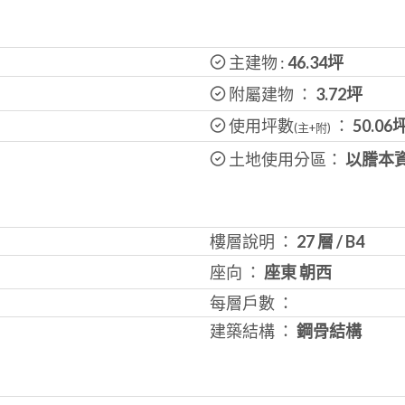
主建物 :
46.34
坪
附屬建物 ：
3.72坪
使用坪數
：
50.06
(主+附)
土地使用分區：
以謄本
樓層說明 ：
27 層
/
B4
座向 ：
座東 朝西
每層戶數 ：
建築結構 ：
鋼骨結構