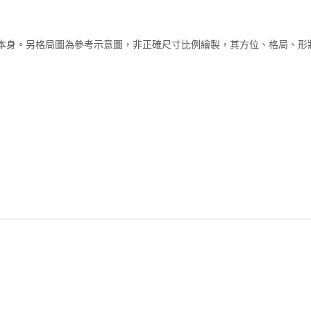
本身。另格局圖為參考示意圖，非正確尺寸比例繪製，其方位、格局、形