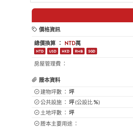
價格資訊
總價換算 ：
NTD
萬
NTD
USD
HKD
RMB
SGD
房屋管理費 ：
謄本資料
建物坪數 ：
坪
公共設施 ：
坪
(公設比
%
)
土地坪數 ：
坪
謄本主要用途 ：