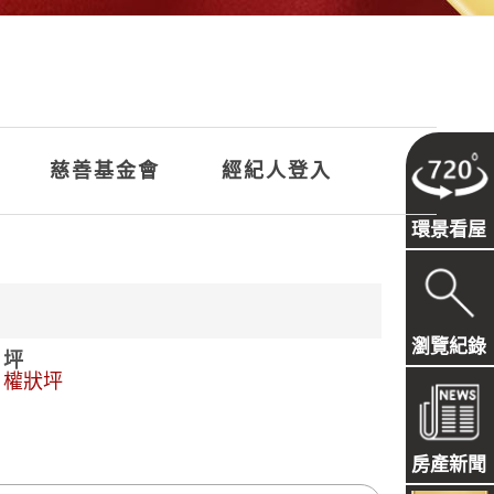
慈善基金會
經紀人登入
環景看屋
瀏覽紀錄
坪
權狀坪
房產新聞