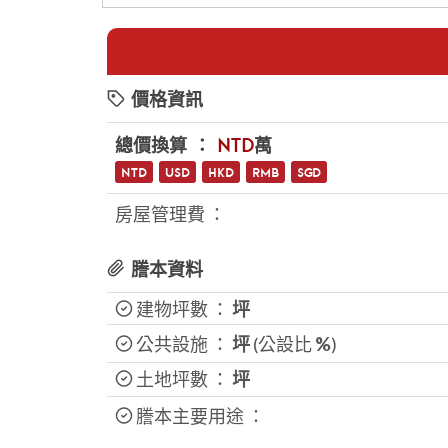
價格資訊
總價換算 ：
NTD
萬
NTD
USD
HKD
RMB
SGD
房屋管理費 ：
謄本資料
建物坪數 ：
坪
公共設施 ：
坪
(公設比
%
)
土地坪數 ：
坪
謄本主要用途 ：