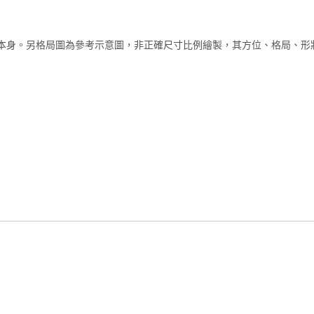
本身。另格局圖為參考示意圖，非正確尺寸比例繪製，其方位、格局、形