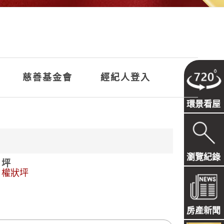
慈善基金會
經紀人登入
環景看屋
瀏覽紀錄
坪
權狀坪
房產新聞