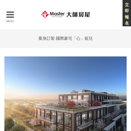
立
即
報
MENU
名
量身訂製 國際豪宅「心」寵兒