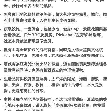
全，步行可至各大熱門景點。
無與倫比的視野與建築美學，超大落地窗把海景、城市、鑽
石山山景盡收眼底，入住即享有度假氛圍。
頂級設施，一應俱全，包括泳池、健身中心、景觀花園與宴
會活動區、戶外BBQ及廚房、Pickleball(匹克球)球場等，
社區本身就是豪華度假會所。
檀香山為全球稀缺的海島首都，同時是度假天堂與文化核
心，土地有限、需求不減，其稀缺性象徵著保值與增值力。
夏威夷為亞洲與北美之間的樞紐，適合國際買家選擇進場美
國置產的同時，也保有相對獨立的地理性優勢。
生活品質與投資價值兼得，太平洋的陽光、海灘、衝浪、購
物、美食、醫療、教育……檀香山的生活條件，不只是投
資，更是您嚮往的日常。
由於其獨立的地理位置特性，全球市場震盪時，夏威夷的核
心地段不僅抗跌，還因為其「度假勝地+國際都會」的雙重