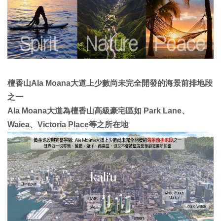
檀香山Ala Moana大道上少數尚未完全開發的海景前排地段
之一
Ala Moana大道為檀香山高級豪宅區如 Park Lane、
Waiea、Victoria Place等之所在地