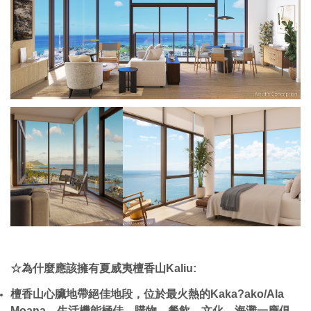
☆為什麼應該擁有夏威夷檀香山Kaliu:
檀香山心臟地帶絕佳地段，位於最火熱的Kaka
?
ako/Ala
Moana
，生活機能極佳，購物、餐飲、文化、海灘一應俱