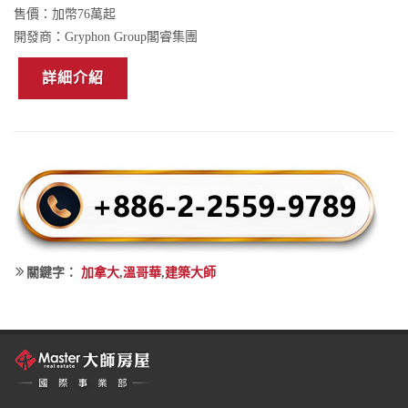
售價：
加幣76萬起
開發商：
Gryphon Group閣睿集團
詳細介紹
關鍵字：
加拿大
,
溫哥華
,
建築大師