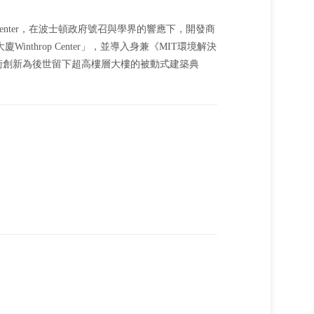
op Center，在波士頓政府號召與學界的響應下，開發商
大廈Winthrop Center」，並導入身兼《MIT環境解決
樓，以技術創新為後世留下超高樓層大樓的被動式建築典