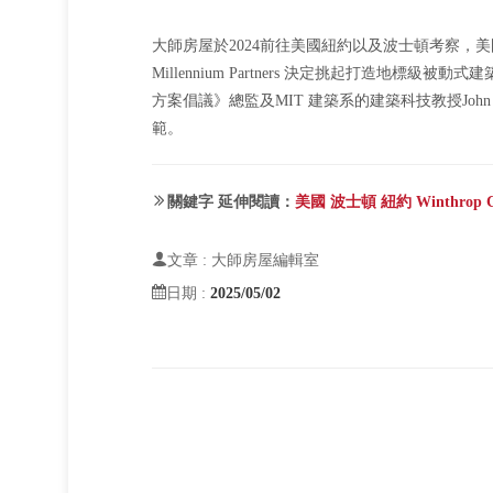
大師房屋於2024前往美國紐約以及波士頓考察，美國豪宅開
Millennium Partners 決定挑起打造地標級被動
方案倡議》總監及MIT 建築系的建築科技教授John
範。
關鍵字 延伸閱讀：
美國 波士頓 紐約 Winthrop C
文章 : 大師房屋編輯室
日期 :
2025/05/02