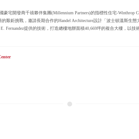
發商千禧夥伴集團(Millennium Partners)的指標性住宅-Winthr
式建築的艱鉅挑戰，邀請長期合作的Handel Architecture設計「波士頓溫斯生態
 E. Fernandez提供的技術，打造總樓地辦面積40,669坪的複合大
enter