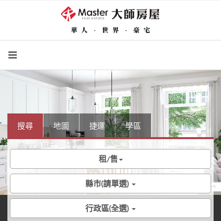
搜尋
地圖
捷運
學區
租/售
縣市(請單選)
行政區(全選)