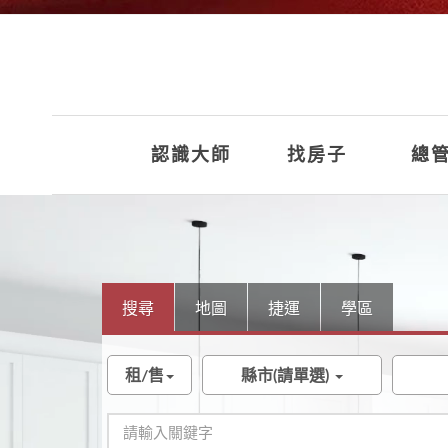
認識大師
找房子
總管
搜尋
地圖
捷運
學區
租/售
縣市(請單選)